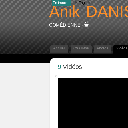
En français
In English
Anik
DANI
COMÉDIENNE -
Accueil
CV / Infos
Photos
Vidéos
9
Vidéos