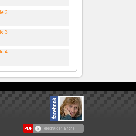
de 2
de 3
de 4
ue
NELLE
ue01
PDF
Télécharger la fiche