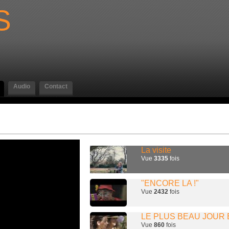
S
Audio
Contact
La visite
Vue
3335
fois
"ENCORE LA !"
Vue
2432
fois
LE PLUS BEAU JOUR E
Vue
860
fois