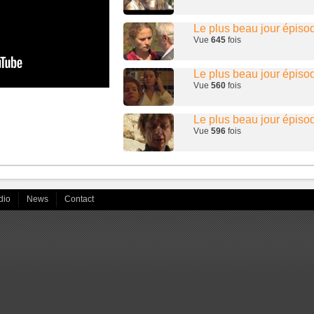
Le plus beau jour épiso
Vue
645
fois
Le plus beau jour épiso
Vue
560
fois
Le plus beau jour épiso
Vue
596
fois
Plus Belle la Vie Moniq
Vue
440
fois
dio
News
Contact
MARIQUITA LA COCCI
Vue
440
fois
Mariquita en bibliothèq
Vue
290
fois